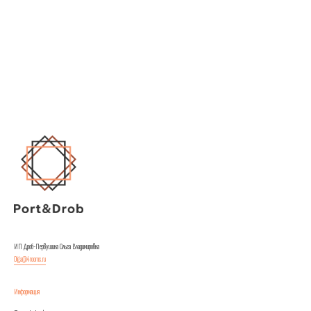
ИП Дроб-Первушина Ольга Владимировна
Olga@4rooms.ru
Информация