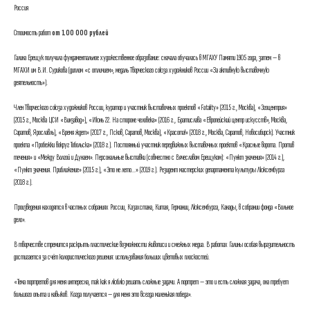
Россия
Стоимость работ
от 100 000 рублей
Галина Ерещук получила фундаментальное художественное образование: сначала обучалась в МГАХУ Памяти 1905 года, затем — в
МГАХИ им В.И. Сурикова (диплом «с отличием», медаль Творческого союза художников России «За активную выставочную
деятельность»).
Член Творческого союза художников России, куратор и участник выставочных проектов «Fatality» (2015 г., Москва), «Эгоцентрия»
(2015 г., Москва ЦСИ «Винзавод»), «Июнь 22. На стороне человека» (2016 г., Братислава «Европейский центр искусств», Москва,
Саратов, Ярославль), «Время ждет» (2017 г., Псков, Саратов, Москва), «Красота!» (2018 г., Москва, Саратов, Новосибирск). Участник
проекта «Пробежки вокруг Тобольска» (2018 г.). Постоянный участник передвижных выставочных проектов «Красные ворота. Против
течения» и «Между Волгой и Дунаем». Персональные выставки (совместно с Вячеславом Ерещуком): «Пункт значения» (2014 г.),
«Пункт значения. Приближение» (2015 г.), «Это не лето...» (2019 г.). Резидент мастерских департамента культуры Люксембурга
(2018 г.).
Произведения находятся в частных собраниях России, Казахстана, Китая, Германии, Люксембурга, Канады, в собрании фонда «Вольное
дело».
В творчестве стремится раскрыть пластические возможности живописи и смежных медиа. В работах Галины особая выразительность
достигается за счёт колористического решения: использования больших цветовых плоскостей.
«Тема портретов для меня интересна, так как я люблю решать сложные задачи. А портрет — это и есть сложная задача, она требует
большого опыта и навыков. Когда получается — для меня это всегда маленькая победа».