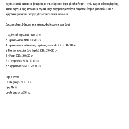
Художница готова работать по фотографии, но лучшим вариантом будут две живые встречи. Чтобы наладить совместную работу,
найти интересный образ и получить не случайный кадр, а портрет на долгое время, понадобятся встреча-знакомство и сеанс с
позированием для фото или этюда (в зависимости от времени и пожеланий)
Срок изготовления: 1-2 недели, после работа должна высохнуть около 2 дней.
1. «Девушка в саду» 2018г. 160 х130 см
2. Портрет Алексея 2020 г. 160 х120 см
3. Портрет Анастасии Омельченко, художницы, галеристки. 2020 г. 130 х100 см
4. Портрет режиссёра, Вали Бодровой. 2019 г. 150 х110 см
5. «Мария» 2019 г. 160 х110 см
6. «Портрет Ани» 2018 г. 190 х90 см
7. "Портрет Ольги" 2021 г. 150 х 110 см
Страна: Россия
Ценовой диапазон: от 150 т.р.
Город: Москва
Ценовой диапазон: до 150 т.р.