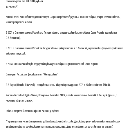
Стоимость работ
от 20 000 рублей
(размер от а4)
Любимой темой Регины является детский портрет. Художница работает в различных техниках: акварель, офорт, масляная живопись,
миниатюрная роспись по эмали.
В 2004 г. С отличием окончила Московскую Государственную специализированную школу акварели Сергея Андрияки (преподаватель
О.В.Волокитина),
В 2006 г. С отличием окончила Московский Государственный университет им. М.В.Ломоносова, педагогический факультет. (факультет
глобальных процессов).
В 2014 г. окончила Московскую Государственную Академию акварели и изящных искусств Сергея Андрияки.
Стипендиат Российского фонда культуры "Юные дарования".
Р.Е. Даргис (Нечаева-Покачалова) - преподаватель школы акварели Сергея Андрияки с 2004 г. Живет и работает в Москве.
Участник выставок в ЦДХ и Манеже, Молодежных выставках МОСХ, а также многочисленных выставок в России, во Франции, в
Черногории и в других странах.
Работы находятся в частных собраниях России и за рубежом.
"Портрет для меня - самый интересный и захватывающий жанр в искусстве. Детский портрет - наиболее тонкая материя.В лицах
детей можно найти ту самую искренность и честность нашего мира. Дети одухотворены, их глаза светятся от счастья."