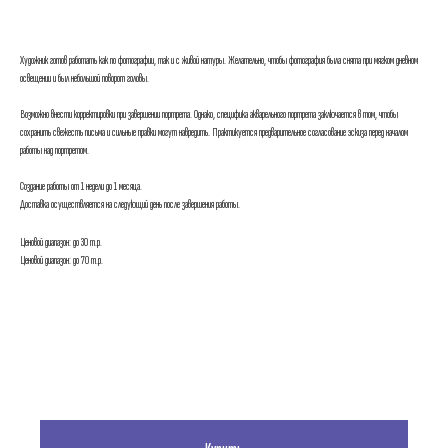
Художник готов работать как по фотографии, так и с живой натуры. Желательно, чтобы фотография была снята при мягком дневном
освещении и был небольшой поворот головы.
Возможно внести корректировки при завершении портрета. Однако, специфика акварельного портрета заключается в том, чтобы
сохранить свежесть письма и сильные правки могут навредить. Практикуется предварительное согласование эскиза перед началом
работы над портретом.
Создание работы от 1 недели до 1 месяца.
Доставка осуществляется на следующий день после завершения работы.
Ценовой диапазон: до 30 т.р.
Ценовой диапазон: до 70 т.р.