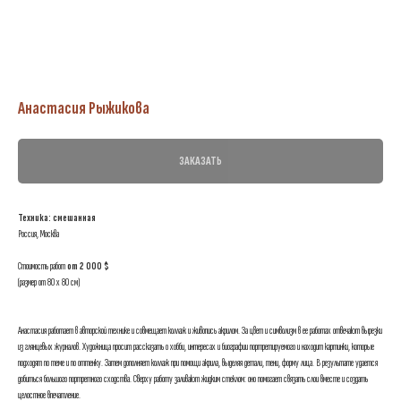
Анастасия Рыжикова
ЗАКАЗАТЬ
Техника: смешанная
Россия, Москва
Стоимость работ
от 2 000 $
(размер от 80 х 80 см)
Анастасия работает в авторской технике и совмещает коллаж и живопись акрилом. За цвет и символизм в ее работах отвечают вырезки
из глянцевых журналов. Художница просит рассказать о хобби, интересах и биографии портретируемого и находит картинки, которые
подходят по теме и по оттенку. Затем дополняет коллаж при помощи акрила, выделяя детали, тени, форму лица. В результате удается
добиться большого портретного сходства. Сверху работу заливают жидким стеклом: оно помогает связать слои вместе и создать
целостное впечатление.