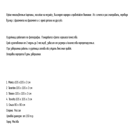
Яркие многоцветные картины, похожие на мозаику, выглядят нарядно и привлекают внимание. Их хочется рассматривать, переводя
взгляд с фрагмента на фрагмент и с одной детали на другую.
Художница работает по фотографии. Понадобится фото хорошего качества.
Срок изготовления от 2 недель до 2 месяцев, зависит от размера и количества портретируемых.
При завершении работы художница готова обсуждать внесение правок.
Отправка портрета в день завершения.
1. Monica 105 x105 x 2 см
2. Tarantino 105 x 105 x 2 см
3. Tihonov 105 x 105 x 2 см
4. Travolta 105 x 105 x 2 см
5. Ольга 80 х 80 см
Страна: Россия
Ценовой диапазон: от 150 т.р.
Город: Москва