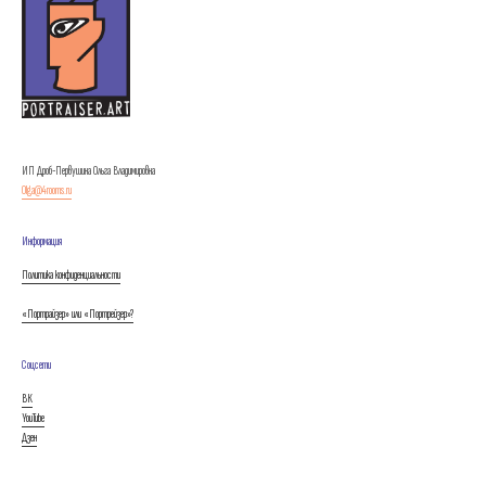
ИП Дроб-Первушина Ольга Владимировна
Olga@4rooms.ru
Информация
Политика конфиденциальности
«Портрайзер» или «Портрейзер»?
Соцсети
ВК
YouTube
Дзен