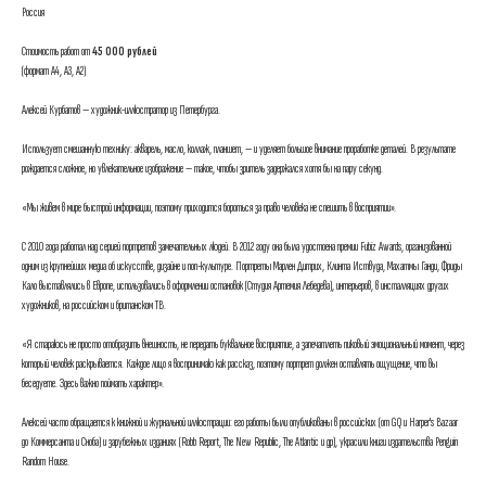
Россия
Стоимость работ от
45 000 рублей
(формат А4, А3, А2)
Алексей Курбатов — художник-иллюстратор из Петербурга.
Использует смешанную технику: акварель, масло, коллаж, планшет, — и уделяет большое внимание проработке деталей. В результате
рождается сложное, но увлекательное изображение — такое, чтобы зритель задержался хотя бы на пару секунд.
«Мы живем в мире быстрой информации, поэтому приходится бороться за право человека не спешить в восприятии».
С 2010 года работал над серией портретов замечательных людей. В 2012 году она была удостоена премии Fubiz Awards, организованной
одним из крупнейших медиа об искусстве, дизайне и поп-культуре. Портреты Марлен Дитрих, Клинта Иствуда, Махатмы Ганди, Фриды
Кало выставлялись в Европе, использовались в оформлении остановок (Студия Артемия Лебедева), интерьеров, в инсталляциях других
художников, на российском и британском ТВ.
«Я стараюсь не просто отобразить внешность, не передать буквальное восприятие, а запечатлеть пиковый эмоциональный момент, через
который человек раскрывается. Каждое лицо я воспринимаю как рассказ, поэтому портрет должен оставлять ощущение, что вы
беседуете. Здесь важно поймать характер».
Алексей часто обращается к книжной и журнальной иллюстрации: его работы были опубликованы в российских (от GQ и Harper's Bazaar
до Коммерсанта и Сноба) и зарубежных изданиях (Robb Report, The New Republic, The Atlantic и др), украсили книги издательства Penguin
Random House.