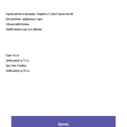
Художник работает по фотографии. Понадобятся 3-4 фото в хорошем качестве.
Срок изготовления - предварительно 1 неделя.
Небольшие правки возможны.
Отправка портрета сразу после завершения.
Страна: Россия
Ценовой диапазон: до 70 т.р.
Город: Санкт-Петербург
Ценовой диапазон: до 150 т.р.
Купить