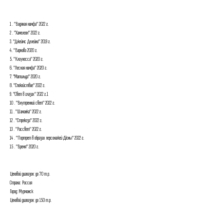
1 . "Водяная нимфа" 2022 г.
2 . "Хамелеон" 2022 г.
3. "Джеймс Делейни" 2019 г.
4. "Варнава 2020 г.
5. "Клоунесса" 2020 г.
6. "Лесная нимфа" 2020 г.
7. "Матильда" 2020 г.
8. "Спокойствие" 2022 г.
9. "Свет в глазах" 2022 г.1
10 . "Внутренний свет" 2022 г.
11 . "Шаманка" 2022 г.
12 . "Стрекоза" 2022 г.
13 . "Рассвет" 2022 г.
14 . "Портрет в образах персонажей Дюны" 2022 г.
15 . "Время" 2020 г.
Ценовой диапазон: до 70 т.р.
Страна: Россия
Город: Мурманск
Ценовой диапазон: до 150 т.р.