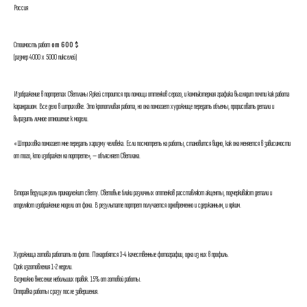
Россия
Стоимость работ
от 600 $
(размер 4000 х 5000 пикселей)
Изображение в портретах Светланы Яркей строится при помощи оттенков серого, и компьютерная графика выглядит почти как работа
карандашом. Все дело в штриховке. Это кропотливая работа, но она помогает художнице передать объемы, прорисовать детали и
выразить личное отношение к модели.
«Штриховка помогает мне передать харизму человека. Если посмотреть на работы, становится видно, как она меняется в зависимости
от того, кто изображен на портрете», — объясняет Светлана.
Вторая ведущая роль принадлежит свету. Световые блики различных оттенков расставляют акценты, подчеркивают детали и
отделяют изображение модели от фона. В результате портрет получается одновременно и сдержанным, и ярким.
Художница готова работать по фото. Понадобятся 3-4 качественные фотографии, одна из них в профиль.
Срок изготовления 1-2 недели.
Возможно внесение небольших правок. 15% от готовой работы.
Отправка работы сразу после завершения.