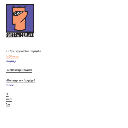
ИП Дроб-Первушина Ольга Владимировна
Olga@4rooms.ru
Информация
Политика конфиденциальности
«Портрайзер» или «Портрейзер»?
Соцсети
ВК
YouTube
Дзен