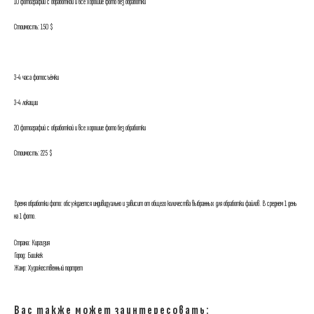
10 фотографий с обработкой и все хорошие фото без обработки
Стоимость: 150 $
3-4 часа фотосъёмки
3-4 локации
20 фотографий с обработкой и все хорошие фото без обработки
Стоимость: 225 $
Время обработки фото: обсуждается индивидуально и зависит от общего количества выбранных для обработки файлов. В среднем 1 день
на 1 фото.
Страна: Киргизия
Город: Бишкек
Жанр: Художественный портрет
Вас также может заинтересовать: