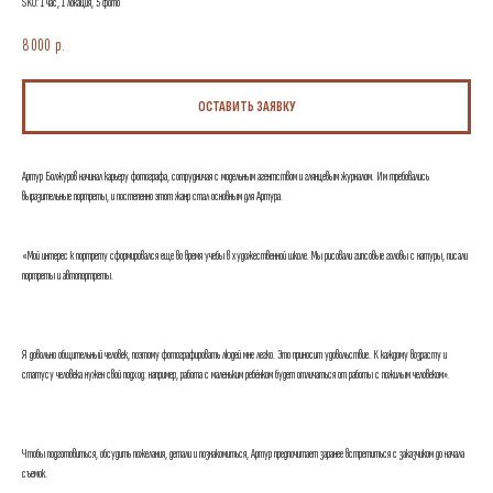
SKU:
1 час, 1 локация, 5 фото
8 000
р.
ОСТАВИТЬ ЗАЯВКУ
Артур Болжуров начинал карьеру фотографа, сотрудничая с модельным агентством и глянцевым журналом. Им требовались
выразительные портреты, и постепенно этот жанр стал основным для Артура.
«Мой интерес к портрету сформировался еще во время учебы в художественной школе. Мы рисовали гипсовые головы с натуры, писали
портреты и автопортреты.
Я довольно общительный человек, поэтому фотографировать людей мне легко. Это приносит удовольствие. К каждому возрасту и
статусу человека нужен свой подход: например, работа с маленьким ребёнком будет отличаться от работы с пожилым человеком».
Чтобы подготовиться, обсудить пожелания, детали и познакомиться, Артур предпочитает заранее встретиться с заказчиком до начала
съемок.