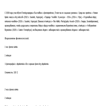
С 2009 года участвует в международных выставках и фотопроектах, в том числе социально значимых. Среди них проекты «Ранние
браки: минусы без плюсов» (2012 г. Бишкек, Киргизия), «Природа. Человек. Культура — 2014», (2014 г. Уфа), «Позитивный образ
пожилого человека» (2016 г. Бишкек, Киргизия). Финалист конкурса «This-Ability Photography Award» (2018 г. Лондон, Великобритания),
организованного, чтобы разрушить стереотипы вокруг образа человека с ограниченными возможностями, и конкурса «Невозможное
возможно» (2020 г. Санкт-Петербург), посвященного людям с инвалидностью и организованного людьми с инвалидностью.
Варианты фотосессий:
1 час фотосъёмки
1 локация
5 фотографий с обработкой и все хорошие фото без обработки
Стоимость: 100 $
2 часа фотосъёмки
2 локации