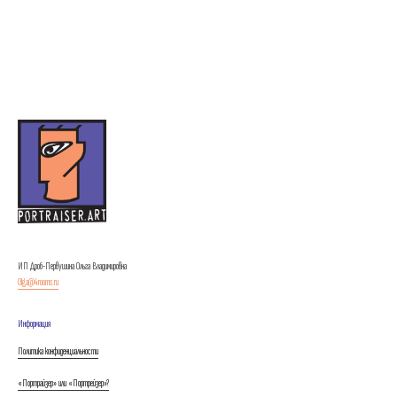
ИП Дроб-Первушина Ольга Владимировна
Olga@4rooms.ru
Информация
Политика конфиденциальности
«Портрайзер» или «Портрейзер»?